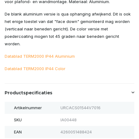
voor plafond- en wandmontage. Materiaal: Aluminium.
De blank aluminium versie is qua ophanging afwijkend. Dit is ook
het enige toestel van dat "face down" gemonteerd mag worden
(verticaal naar beneden gericht). De color versie met
poedercoating mogen tot 45 graden naar beneden gericht
worden.
Datablad TERM2000 IP44 Aluminium
Datablad TERM2000 IP44 Color
Productspecificaties
Artikelnummer
URCACS01544V7016
SKU
IA00448
EAN
4260051488424