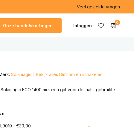
Veel gestelde vragen
0
Onze handelskortingen
Inloggen
Account
aanmaken
Merk:
Solamagic
Bekijk alles Dimmen en schakelen
Account
aanmaken
e Solamagic ECO 1400 met een gat voor de laatst gebruikte
ze:
L9010 - €39,00