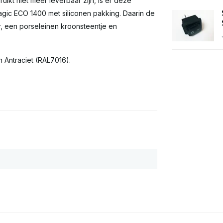
kt niet meer leverbaar zijn, is er deze
magic ECO 1400 met siliconen pakking. Daarin de
, een porseleinen kroonsteentje en
n Antraciet (RAL7016).