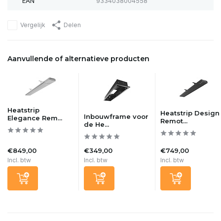
EAN
9334038004558
Vergelijk
Delen
Aanvullende of alternatieve producten
Heatstrip
Heatstrip Design
Inbouwframe voor
Elegance Rem...
Remot...
de He...
€849,00
€349,00
€749,00
Incl. btw
Incl. btw
Incl. btw