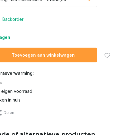
Backorder
dagen
Toevoegen aan winkelwagen
rrasverwarming:
es
t eigen voorraad
ken in huis
Delen
de of alternatieve producten