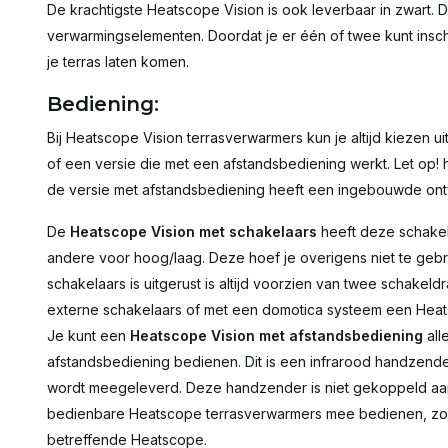
De krachtigste Heatscope Vision is ook leverbaar in zwart. 
verwarmingselementen. Doordat je er één of twee kunt in
je terras laten komen.
Bediening:
Bij Heatscope Vision terrasverwarmers kun je altijd kiezen u
of een versie die met een afstandsbediening werkt. Let op! h
de versie met afstandsbediening heeft een ingebouwde on
De
Heatscope Vision met schakelaars
heeft deze schakela
andere voor hoog/laag. Deze hoef je overigens niet te geb
schakelaars is uitgerust is altijd voorzien van twee schakeld
externe schakelaars of met een domotica systeem een Heat
Je kunt een
Heatscope Vision met afstandsbediening
all
afstandsbediening bedienen. Dit is een infrarood handzender
wordt meegeleverd. Deze handzender is niet gekoppeld aan 
bedienbare Heatscope terrasverwarmers mee bedienen, zol
betreffende Heatscope.