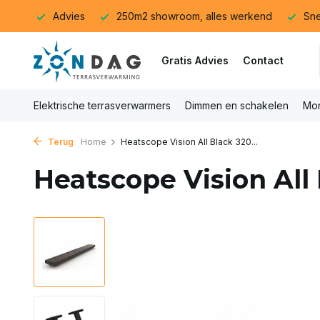
Advies
250m2 showroom, alles werkend
Sne
Gratis Advies
Contact
Elektrische terrasverwarmers
Dimmen en schakelen
Mon
Terug
Home
Heatscope Vision All Black 320...
Heatscope Vision Al