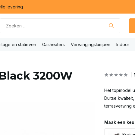
lle levering
tage en statieven
Gasheaters
Vervangingslampen
Indoor
l Black 3200W
Het topmodel ui
Duitse kwaitei
terrasverwing 
Maak een keu
Bedien