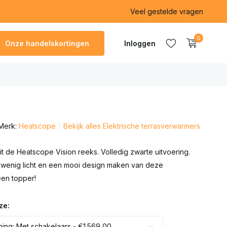
Veel gestelde vragen
0
Onze handelskortingen
Inloggen
Account
aanmaken
Merk:
Heatscope
Bekijk alles Elektrische terrasverwarmers
Account
aanmaken
t de Heatscope Vision reeks. Volledig zwarte uitvoering.
t, wenig licht en een mooi design maken van deze
een topper!
ze:
ing: Met schakelaars - €1.569,00