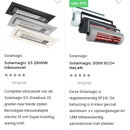
sale 31%
Solamagic
Solamagic
Solamagic S3 2500W
Solamagic 2000 ECO+
inbouwset
HeLeN
Vergelijk
Vergelijk
Complete inbouwset van de
Deze Solamagic is
Solamagic S3. Draaibaar 20
regenbestendig (IP24). De
graden naar beide zijden.
behuizing is in kleur gecoat
Benodigde Inbouwdiepte
aluminium. v.v. ophangbeugel en
slechts 10 cm! Super krachtig,
1,8M hittebestendig
weinig licht!
aansluitsnoer met stekker.