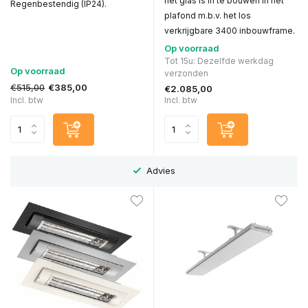
het glas Is in te bouwen in het
Regenbestendig (IP24).
plafond m.b.v. het los
verkrijgbare 3400 inbouwframe.
Op voorraad
Tot 15u: Dezelfde werkdag
Op voorraad
verzonden
€515,00
€385,00
€2.085,00
Incl. btw
Incl. btw
Advies