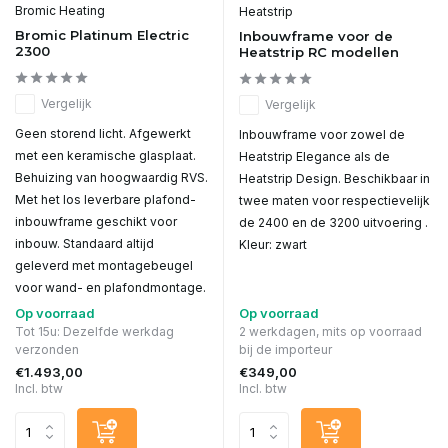
Bromic Heating
Heatstrip
Bromic Platinum Electric
Inbouwframe voor de
2300
Heatstrip RC modellen
Vergelijk
Vergelijk
Geen storend licht. Afgewerkt
Inbouwframe voor zowel de
met een keramische glasplaat.
Heatstrip Elegance als de
Behuizing van hoogwaardig RVS.
Heatstrip Design. Beschikbaar in
Met het los leverbare plafond-
twee maten voor respectievelijk
inbouwframe geschikt voor
de 2400 en de 3200 uitvoering .
inbouw. Standaard altijd
Kleur: zwart
geleverd met montagebeugel
voor wand- en plafondmontage.
Op voorraad
Op voorraad
Tot 15u: Dezelfde werkdag
2 werkdagen, mits op voorraad
verzonden
bij de importeur
€1.493,00
€349,00
Incl. btw
Incl. btw