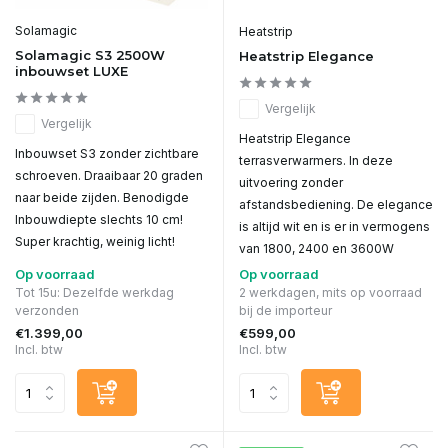
Solamagic
Heatstrip
Solamagic S3 2500W
Heatstrip Elegance
inbouwset LUXE
Vergelijk
Vergelijk
Heatstrip Elegance
Inbouwset S3 zonder zichtbare
terrasverwarmers. In deze
schroeven. Draaibaar 20 graden
uitvoering zonder
naar beide zijden. Benodigde
afstandsbediening. De elegance
Inbouwdiepte slechts 10 cm!
is altijd wit en is er in vermogens
Super krachtig, weinig licht!
van 1800, 2400 en 3600W
Op voorraad
Op voorraad
Tot 15u: Dezelfde werkdag
2 werkdagen, mits op voorraad
verzonden
bij de importeur
€1.399,00
€599,00
Incl. btw
Incl. btw