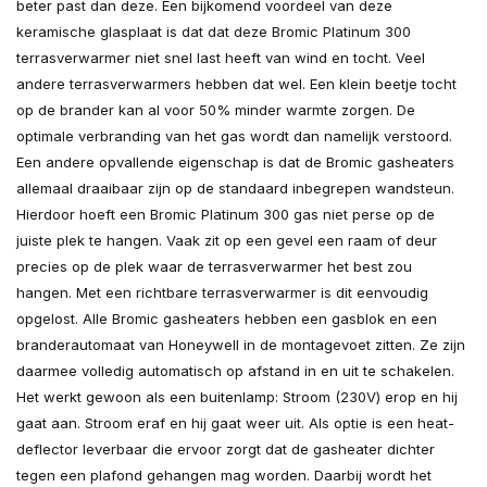
beter past dan deze. Een bijkomend voordeel van deze
keramische glasplaat is dat dat deze Bromic Platinum 300
terrasverwarmer niet snel last heeft van wind en tocht. Veel
andere terrasverwarmers hebben dat wel. Een klein beetje tocht
op de brander kan al voor 50% minder warmte zorgen. De
optimale verbranding van het gas wordt dan namelijk verstoord.
Een andere opvallende eigenschap is dat de Bromic gasheaters
allemaal draaibaar zijn op de standaard inbegrepen wandsteun.
Hierdoor hoeft een Bromic Platinum 300 gas niet perse op de
juiste plek te hangen. Vaak zit op een gevel een raam of deur
precies op de plek waar de terrasverwarmer het best zou
hangen. Met een richtbare terrasverwarmer is dit eenvoudig
opgelost. Alle Bromic gasheaters hebben een gasblok en een
branderautomaat van Honeywell in de montagevoet zitten. Ze zijn
daarmee volledig automatisch op afstand in en uit te schakelen.
Het werkt gewoon als een buitenlamp: Stroom (230V) erop en hij
gaat aan. Stroom eraf en hij gaat weer uit. Als optie is een heat-
deflector leverbaar die ervoor zorgt dat de gasheater dichter
tegen een plafond gehangen mag worden. Daarbij wordt het