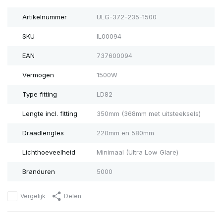
Artikelnummer
ULG-372-235-1500
SKU
IL00094
EAN
737600094
Vermogen
1500W
Type fitting
LD82
Lengte incl. fitting
350mm (368mm met uitsteeksels)
Draadlengtes
220mm en 580mm
Lichthoeveelheid
Minimaal (Ultra Low Glare)
Branduren
5000
Vergelijk
Delen