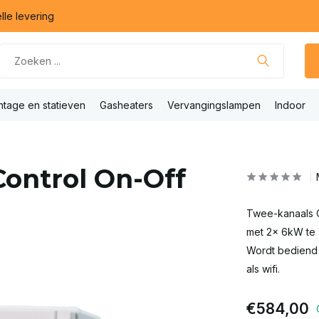
lle levering
tage en statieven
Gasheaters
Vervangingslampen
Indoor
Control On-Off
Twee-kanaals O
met 2x 6kW te 
Wordt bediend 
als wifi.
€584,00