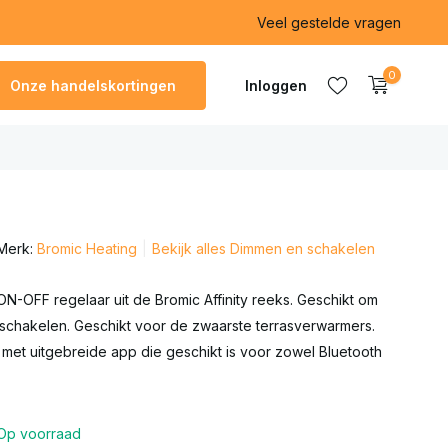
Veel gestelde vragen
0
Onze handelskortingen
Inloggen
Account
aanmaken
Merk:
Bromic Heating
Bekijk alles Dimmen en schakelen
Account
aanmaken
N-OFF regelaar uit de Bromic Affinity reeks. Geschikt om
schakelen. Geschikt voor de zwaarste terrasverwarmers.
met uitgebreide app die geschikt is voor zowel Bluetooth
Op voorraad