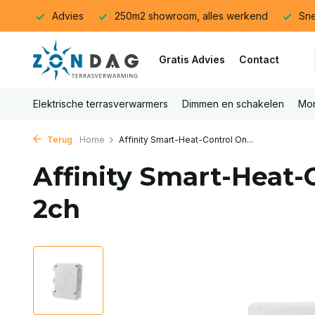
Advies
250m2 showroom, alles werkend
Sne
Gratis Advies
Contact
Elektrische terrasverwarmers
Dimmen en schakelen
Mon
Terug
Home
Affinity Smart-Heat-Control On...
Affinity Smart-Heat-
2ch