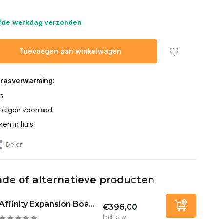
lfde werkdag verzonden
Toevoegen aan winkelwagen
rrasverwarming:
es
t eigen voorraad
ken in huis
Delen
de of alternatieve producten
Affinity Expansion Boa...
€396,00
Incl. btw